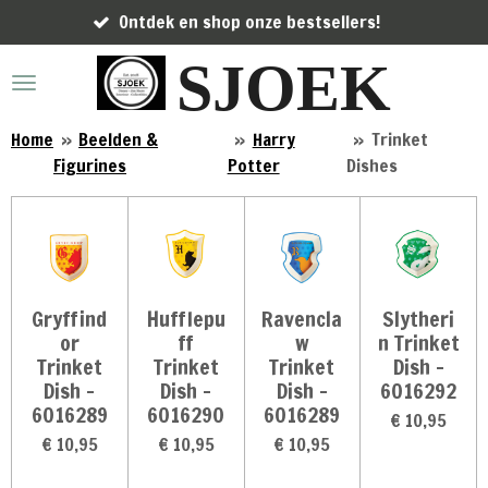
Ontdek en shop onze bestsellers!
Ga
direct
SJOEK
naar
de
hoofdinhoud
Home
»
Beelden &
»
Harry
»
Trinket
Figurines
Potter
Dishes
Gryffind
Hufflepu
Ravencla
Slytheri
or
ff
w
n Trinket
Trinket
Trinket
Trinket
Dish -
Dish -
Dish -
Dish -
6016292
6016289
6016290
6016289
€ 10,95
€ 10,95
€ 10,95
€ 10,95