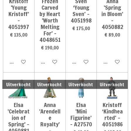
Kristoff
Frozen
Sven
Anna
'Young
Carved
‘Young
'Spring
Kristoff'
by Heart
Sven’ -
in Bloom'
-
'Worth
4051998
-
4051997
Melting
4050882
€ 175,00
For' -
€ 135,00
€ 89,00
4048651
€ 190,00
Houd mij op de hoogte
Houd mij op de hoogte
Houd mij op de hoogte
Houd mij op 
Uitverkocht
Uitverkocht
Uitverkocht
Uitverkocht
Elsa
Anna
Elsa
Kristoff
'Celebrat
'Arendell
'Mini
‘Kindhea
ion of
e
Figurine'
rted’ -
Spring' -
Royalty'
- A27570
4051986
4050881
-