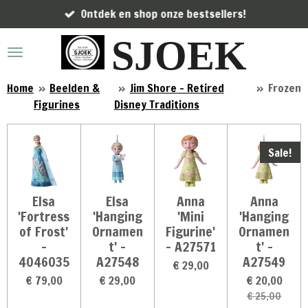
Ontdek en shop onze bestsellers!
Ga
direct
SJOEK
naar
de
hoofdinhoud
Home
»
Beelden &
»
Jim Shore - Retired
»
Frozen
Figurines
Disney Traditions
Sale!
Elsa
Elsa
Anna
Anna
'Fortress
'Hanging
'Mini
'Hanging
of Frost'
Ornamen
Figurine'
Ornamen
-
t' -
- A27571
t' -
4046035
A27548
A27549
€ 29,00
€ 79,00
€ 29,00
€ 20,00
€ 25,00