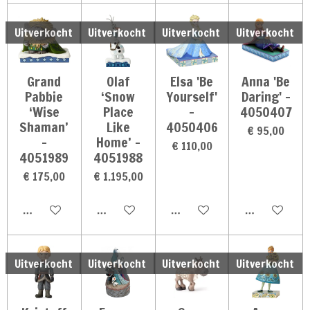
Uitverkocht
Uitverkocht
Uitverkocht
Uitverkocht
Grand
Olaf
Elsa 'Be
Anna 'Be
Pabbie
‘Snow
Yourself'
Daring' -
‘Wise
Place
-
4050407
Shaman’
Like
4050406
€ 95,00
-
Home’ -
€ 110,00
4051989
4051988
€ 175,00
€ 1.195,00
Houd mij op de hoogte
Houd mij op de hoogte
Houd mij op de hoogte
Houd mij op 
Uitverkocht
Uitverkocht
Uitverkocht
Uitverkocht