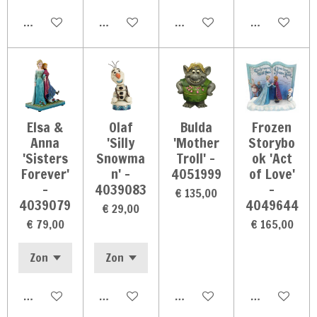
In winkelwagen
In winkelwagen
In winkelwagen
In winkelwag
Elsa &
Olaf
Bulda
Frozen
Anna
'Silly
'Mother
Storybo
'Sisters
Snowma
Troll' -
ok 'Act
Forever'
n' -
4051999
of Love'
-
4039083
-
€ 135,00
4039079
4049644
€ 29,00
€ 79,00
€ 165,00
In winkelwagen
In winkelwagen
In winkelwagen
In winkelwag