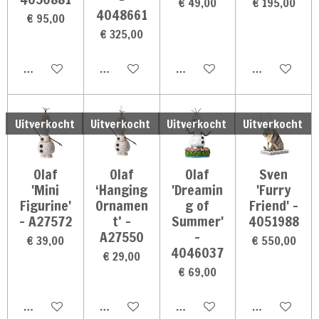
€ 49,00
€ 195,00
4048661
€ 95,00
€ 325,00
Houd mij op de hoogte
Houd mij op de hoogte
Houd mij op de hoogte
Houd mij op 
Uitverkocht
Uitverkocht
Uitverkocht
Uitverkocht
Olaf
Olaf
Olaf
Sven
'Mini
‘Hanging
'Dreamin
'Furry
Figurine'
Ornamen
g of
Friend' -
- A27572
t’ -
Summer'
4051988
A27550
-
€ 39,00
€ 550,00
4046037
€ 29,00
€ 69,00
Houd mij op de hoogte
Houd mij op de hoogte
Houd mij op de hoogte
Houd mij op 