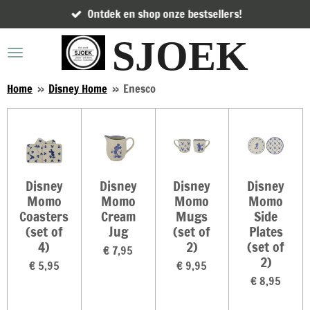
Ontdek en shop onze bestsellers!
Ga
direct
SJOEK
naar
de
hoofdinhoud
Home
»
Disney Home
»
Enesco
Disney
Disney
Disney
Disney
Momo
Momo
Momo
Momo
Coasters
Cream
Mugs
Side
(set of
Jug
(set of
Plates
4)
2)
(set of
€ 7,95
2)
€ 5,95
€ 9,95
€ 8,95