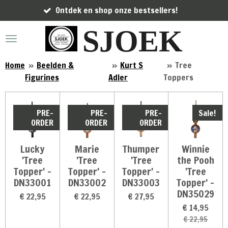
Ontdek en shop onze bestsellers!
Ga
direct
SJOEK
naar
de
hoofdinhoud
Home
»
Beelden &
»
Kurt S
»
Tree
Figurines
Adler
Toppers
PRE-
PRE-
PRE-
Sale!
ORDER
ORDER
ORDER
Lucky
Marie
Thumper
Winnie
'Tree
'Tree
'Tree
the Pooh
Topper' -
Topper' -
Topper' -
'Tree
DN33001
DN33002
DN33003
Topper' -
DN35029
€ 22,95
€ 22,95
€ 27,95
€ 14,95
€ 22,95