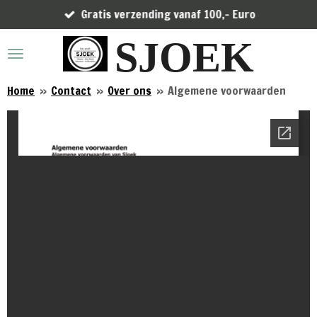
Gratis verzending vanaf 100,- Euro
Ga
direct
SJOEK
naar
de
hoofdinhoud
Home
»
Contact
»
Over ons
»
Algemene voorwaarden