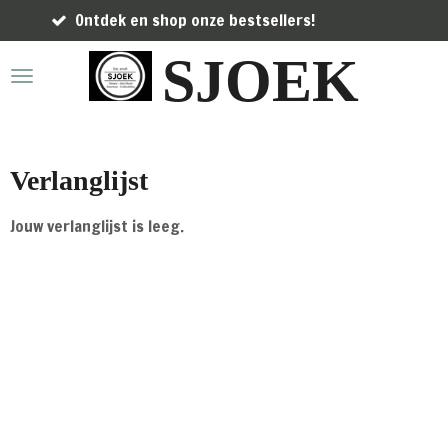
tdek en shop onze bestsellers!
Gr
Ga
direct
SJOEK
naar
de
hoofdinhoud
Verlanglijst
Jouw verlanglijst is leeg.