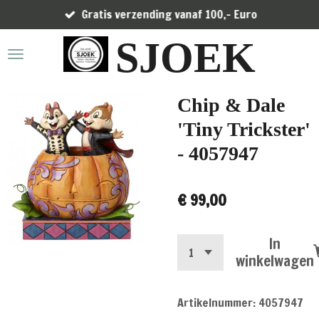
Gratis verzending vanaf 100,- Euro
Ga
direct
SJOEK
naar
de
hoofdinhoud
Chip & Dale
'Tiny Trickster'
- 4057947
€ 99,00
In
winkelwagen
Artikelnummer:
4057947