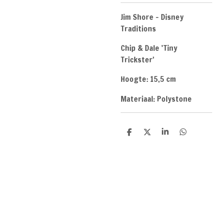
Jim Shore - Disney
Traditions
Chip & Dale 'Tiny
Trickster'
Hoogte: 15,5 cm
Materiaal: Polystone
D
D
S
D
e
e
h
e
l
e
a
l
e
l
r
e
n
e
n