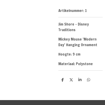
Artikelnummer:
1
Jim Shore - Disney
Traditions
Mickey Mouse 'Modern
Day' Hanging Ornament
Hoogte: 9 cm
Materiaal: Polystone
D
D
S
D
e
e
h
e
l
e
a
l
e
l
r
e
n
e
n