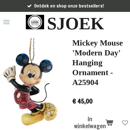
Ontdek en shop onze bestsellers!
Ga
direct
SJOEK
naar
de
hoofdinhoud
Mickey Mouse
'Modern Day'
Hanging
Ornament -
A25904
€ 45,00
In
winkelwagen