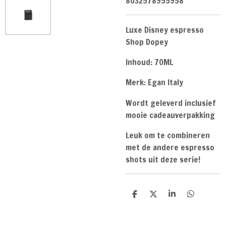
8032578955958
Luxe Disney espresso
Shop Dopey
Inhoud: 70ML
Merk: Egan Italy
Wordt geleverd inclusief
mooie cadeauverpakking
Leuk om te combineren
met de andere espresso
shots uit deze serie!
D
D
S
D
e
e
h
e
l
e
a
l
e
l
r
e