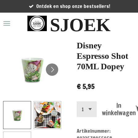
Ontdek en shop onze bestsellers!
Ga
direct
SJOEK
naar
de
hoofdinhoud
Disney
Espresso Shot
70ML Dopey
€ 5,95
In
winkelwagen
Artikelnummer: