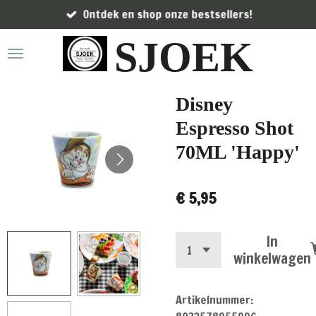
Ontdek en shop onze bestsellers!
Ga
direct
SJOEK
naar
de
hoofdinhoud
Disney
Espresso Shot
70ML 'Happy'
€ 5,95
In
winkelwagen
Artikelnummer: