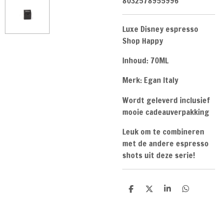
8032578955996
Luxe Disney espresso
Shop Happy
Inhoud: 70ML
Merk: Egan Italy
Wordt geleverd inclusief
mooie cadeauverpakking
Leuk om te combineren
met de andere espresso
shots uit deze serie!
D
D
S
D
e
e
h
e
l
e
a
l
e
l
r
e