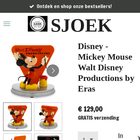
Ontdek en shop onze bestsellers!
Ga
direct
SJOEK
naar
de
hoofdinhoud
Disney -
Mickey Mouse
Walt Disney
Productions by
Eras
€ 129,00
GRATIS verzending
In