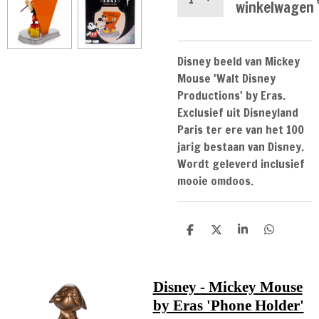
winkelwagen
Disney beeld van Mickey
Mouse 'Walt Disney
Productions' by Eras.
Exclusief uit Disneyland
Paris ter ere van het 100
jarig bestaan van Disney.
Wordt geleverd inclusief
mooie omdoos.
D
D
S
D
e
e
h
e
l
e
a
l
e
l
r
e
n
e
n
Disney - Mickey Mouse
by Eras 'Phone Holder'