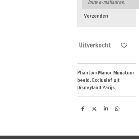
Verzenden
Uitverkocht
Phantom Manor Miniatuur
beeld. Exclusief uit
Disneyland Parijs.
D
D
S
D
e
e
h
e
l
e
a
l
e
l
r
e
n
e
n