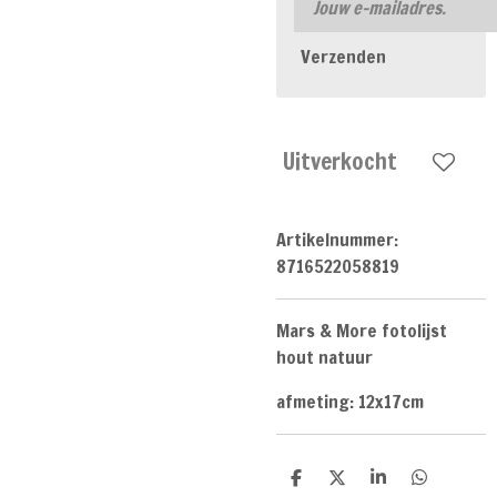
Verzenden
Uitverkocht
Artikelnummer:
8716522058819
Mars & More fotolijst
hout natuur
afmeting: 12x17cm
D
D
S
D