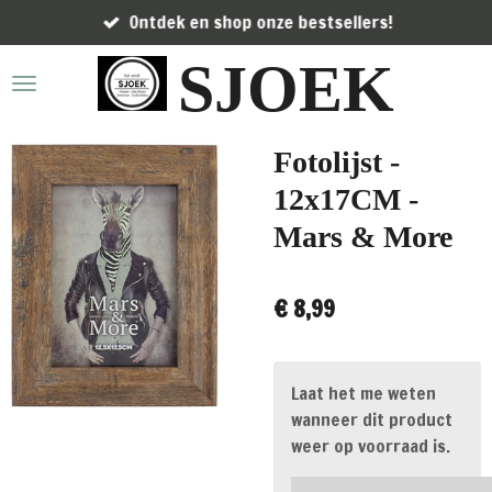
Ontdek en shop onze bestsellers!
Ga
direct
SJOEK
naar
de
hoofdinhoud
Fotolijst -
12x17CM -
Mars & More
€ 8,99
Laat het me weten
wanneer dit product
weer op voorraad is.