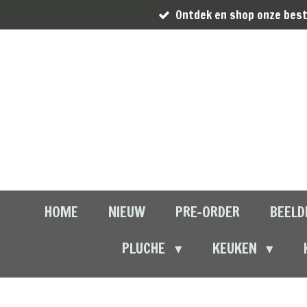
Ontdek en shop onze best
Ga
direct
naar
de
hoofdinhoud
HOME
NIEUW
PRE-ORDER
BEELD
PLUCHE
KEUKEN