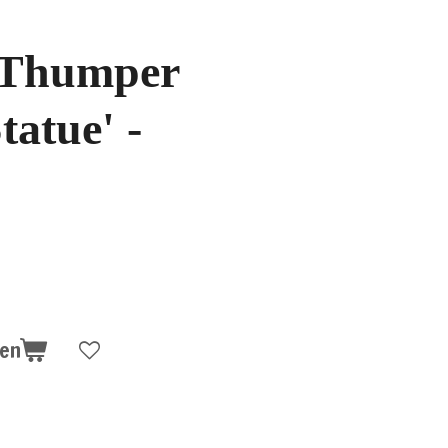
 Thumper
tatue' -
gen