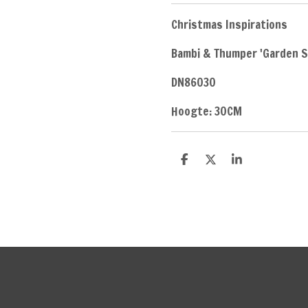
Christmas Inspirations
Bambi & Thumper 'Garden S
DN86030
Hoogte: 30CM
D
D
S
e
e
h
l
e
a
e
l
r
n
e