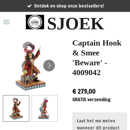
Ontdek en shop onze bestsellers!
Ga
direct
SJOEK
naar
de
hoofdinhoud
Captain Hook
& Smee
'Beware' -
4009042
€ 279,00
GRATIS verzending
Laat het me weten
wanneer dit product