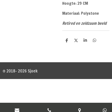
Hoogte: 29 CM
Materiaal: Polystone
Retired en zeldzaam beeld
D
D
S
D
e
e
h
e
l
e
a
l
e
l
r
e
n
e
n
© 2018- 2026 Sjoek