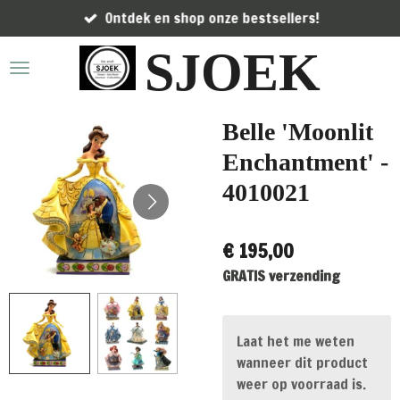
Ontdek en shop onze bestsellers!
Ga
direct
SJOEK
naar
de
hoofdinhoud
Belle 'Moonlit
Enchantment' -
4010021
€ 195,00
GRATIS verzending
Laat het me weten
wanneer dit product
weer op voorraad is.