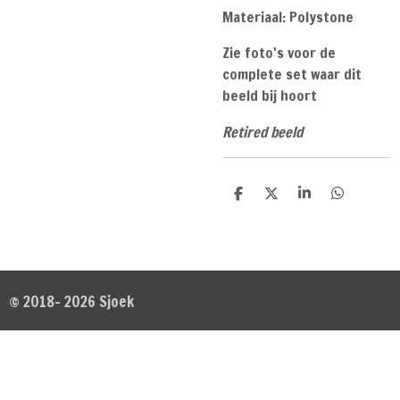
Materiaal: Polystone
Zie foto's voor de
complete set waar dit
beeld bij hoort
Retired beeld
D
D
S
D
e
e
h
e
l
e
a
l
e
l
r
e
n
e
n
© 2018- 2026 Sjoek