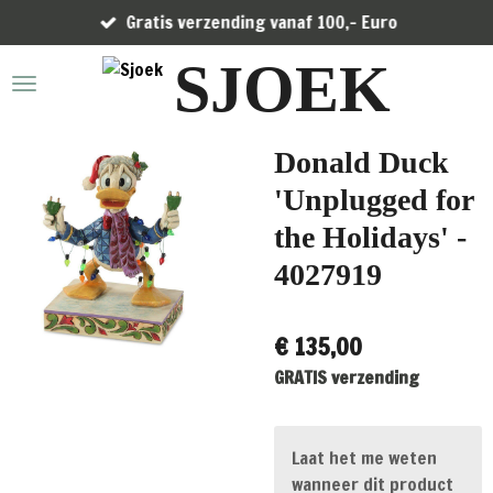
Gratis verzending vanaf 100,- Euro
Ga
direct
SJOEK
naar
de
hoofdinhoud
Donald Duck
'Unplugged for
the Holidays' -
4027919
€ 135,00
GRATIS verzending
Laat het me weten
wanneer dit product