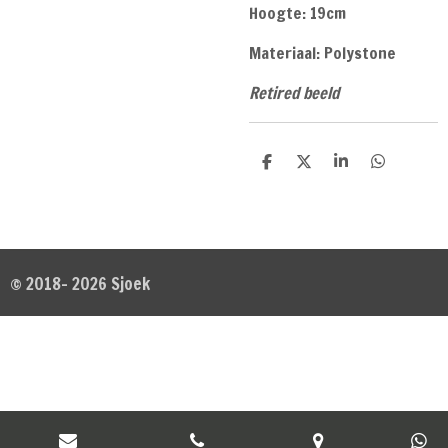
Hoogte: 19cm
Materiaal: Polystone
Retired beeld
D
D
S
D
e
e
h
e
l
e
a
l
e
l
r
e
n
e
n
© 2018- 2026 Sjoek