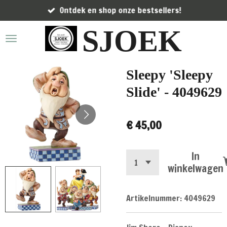
Ontdek en shop onze bestsellers!
Ga
direct
SJOEK
naar
de
hoofdinhoud
Sleepy 'Sleepy
Slide' - 4049629
€ 45,00
In
winkelwagen
Artikelnummer:
4049629