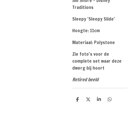
Jim Shore - Disney
Traditions
Sleepy 'Sleepy Slide'
Hoogte: 11cm
Materiaal: Polystone
Zie foto's voor de
complete set waar deze
dwerg bij hoort
Retired beeld
D
D
S
D
e
e
h
e
l
e
a
l
e
l
r
e
n
e
n