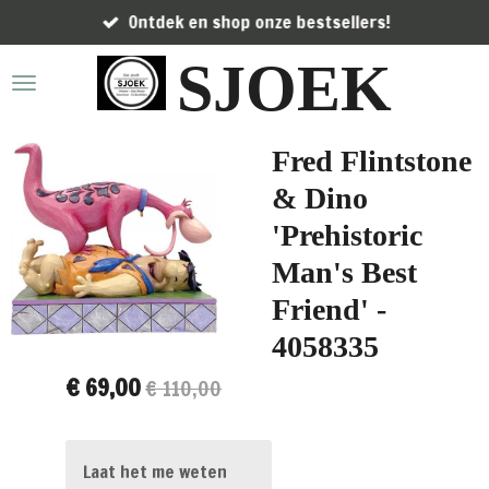
Ontdek en shop onze bestsellers!
Ga
direct
SJOEK
naar
de
hoofdinhoud
Fred Flintstone
& Dino
'Prehistoric
Man's Best
Friend' -
4058335
€ 69,00
€ 110,00
Laat het me weten