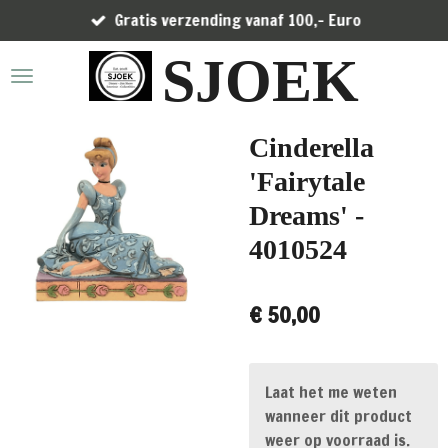
Gratis verzending vanaf 100,- Euro
Ga
direct
SJOEK
naar
de
hoofdinhoud
Cinderella
'Fairytale
Dreams' -
4010524
€ 50,00
Laat het me weten
wanneer dit product
weer op voorraad is.