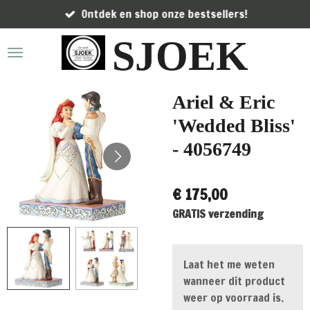
Ontdek en shop onze bestsellers!
Ga
direct
SJOEK
naar
de
hoofdinhoud
Ariel & Eric
'Wedded Bliss'
- 4056749
€ 175,00
GRATIS verzending
Laat het me weten
wanneer dit product
weer op voorraad is.