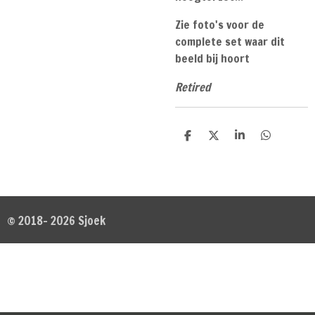
Zie foto's voor de
complete set waar dit
beeld bij hoort
Retired
D
D
S
D
e
e
h
e
l
e
a
l
e
l
r
e
n
e
n
© 2018- 2026 Sjoek