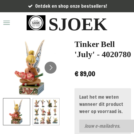
Ontdek en shop onze bestsellers!
Ga
direct
SJOEK
naar
de
hoofdinhoud
Tinker Bell
'July' - 4020780
€ 89,00
Laat het me weten
wanneer dit product
weer op voorraad is.