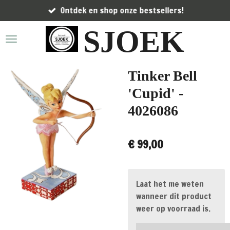
Ontdek en shop onze bestsellers!
Ga
direct
SJOEK
naar
de
hoofdinhoud
Tinker Bell
'Cupid' -
4026086
€ 99,00
Laat het me weten
wanneer dit product
weer op voorraad is.