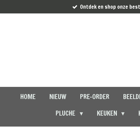
Ontdek en shop onze best
Ga
direct
naar
de
hoofdinhoud
HOME
NIEUW
PRE-ORDER
BEELD
PLUCHE
KEUKEN