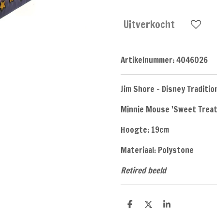
Uitverkocht
Artikelnummer:
4046026
Jim Shore - Disney Traditio
Minnie Mouse 'Sweet Treat
Hoogte: 19cm
Materiaal: Polystone
Retired beeld
D
D
S
e
e
h