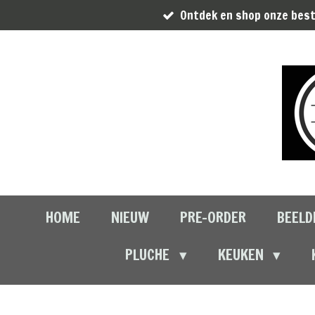
Ontdek en shop onze best
Ga
direct
naar
de
hoofdinhoud
HOME
NIEUW
PRE-ORDER
BEELD
PLUCHE
KEUKEN