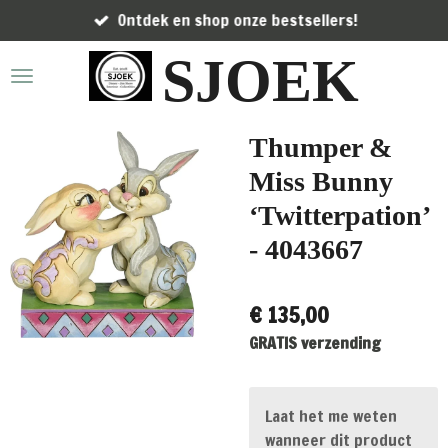
Ontdek en shop onze bestsellers!
Ga
direct
SJOEK
naar
de
hoofdinhoud
Thumper &
Miss Bunny
‘Twitterpation’
- 4043667
€ 135,00
GRATIS verzending
Laat het me weten
wanneer dit product