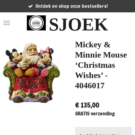
Ontdek en shop onze bestsellers!
Ga
direct
SJOEK
naar
de
hoofdinhoud
Mickey &
Minnie Mouse
‘Christmas
Wishes’ -
4046017
€ 135,00
GRATIS verzending