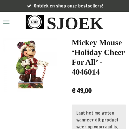
Ontdek en shop onze bestsellers!
Ga
direct
SJOEK
naar
de
hoofdinhoud
Mickey Mouse
‘Holiday Cheer
For All’ -
4046014
€ 49,00
Laat het me weten
wanneer dit product
weer op voorraad is.