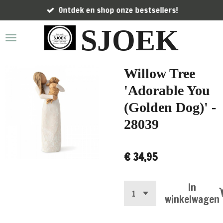
Ontdek en shop onze bestsellers!
Ga
direct
SJOEK
naar
de
hoofdinhoud
Willow Tree
'Adorable You
(Golden Dog)' -
28039
€ 34,95
In
winkelwagen