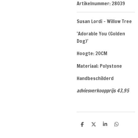
Artikelnummer:
28039
Susan Lordi - Willow Tree
'Adorable You (Golden
Dog)'
Hoogte: 20CM
Materiaal: Polystone
Handbeschilderd
adviesverkoopprijs 43,95
D
D
S
D
e
e
h
e
l
e
a
l