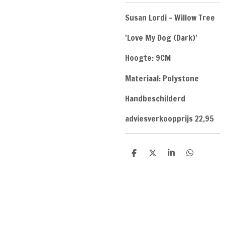
Susan Lordi - Willow Tree
'Love My Dog (Dark)'
Hoogte: 9CM
Materiaal: Polystone
Handbeschilderd
adviesverkoopprijs 22,95
D
D
S
D
e
e
h
e
l
e
a
l
e
l
r
e
n
e
n