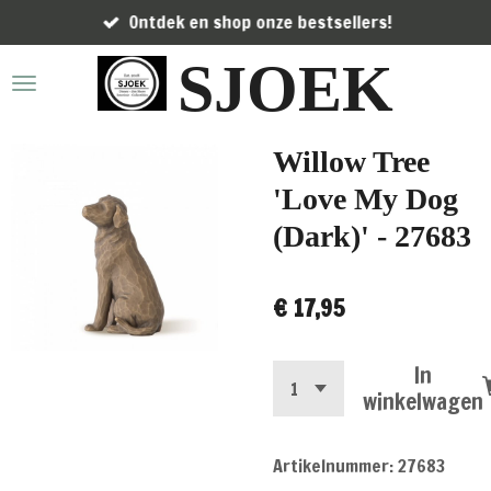
Ontdek en shop onze bestsellers!
Ga
direct
SJOEK
naar
de
hoofdinhoud
Willow Tree
'Love My Dog
(Dark)' - 27683
€ 17,95
In
winkelwagen
Artikelnummer:
27683