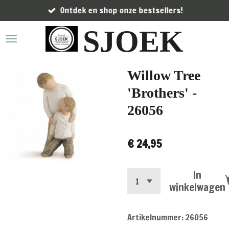
Ontdek en shop onze bestsellers!
Ga
direct
SJOEK
naar
de
hoofdinhoud
Willow Tree
'Brothers' -
26056
€ 24,95
In
winkelwagen
Artikelnummer:
26056