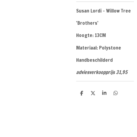
Susan Lordi - Willow Tree
'Brothers'
Hoogte: 13CM
Materiaal: Polystone
Handbeschilderd
adviesverkoopprijs 31,95
D
D
S
D
e
e
h
e
l
e
a
l
e
l
r
e
n
e
n