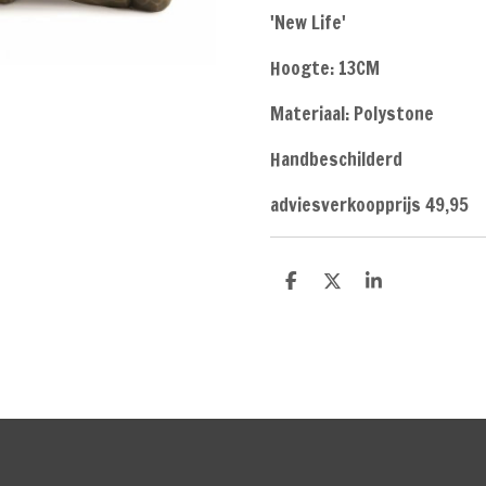
'New Life'
Hoogte: 13CM
Materiaal: Polystone
Handbeschilderd
adviesverkoopprijs 49,95
D
D
S
e
e
h
l
e
a
e
l
r
n
e