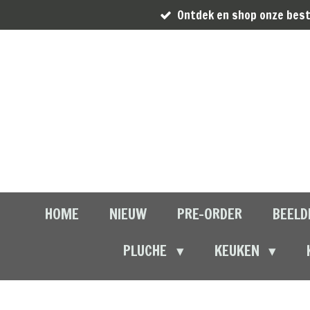
Ontdek en shop onze best
Ga
direct
naar
de
hoofdinhoud
HOME
NIEUW
PRE-ORDER
BEELD
PLUCHE
KEUKEN