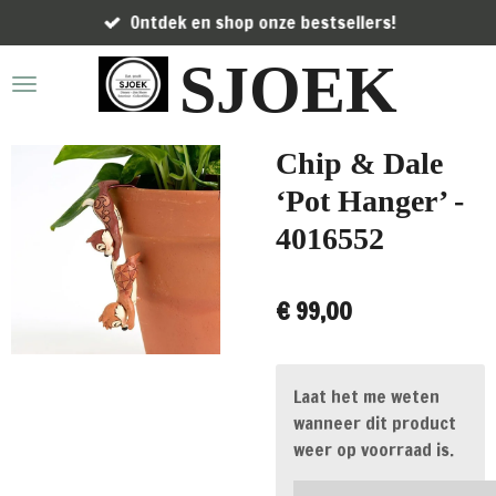
Ontdek en shop onze bestsellers!
Ga
direct
SJOEK
naar
de
hoofdinhoud
Chip & Dale
‘Pot Hanger’ -
4016552
€ 99,00
Laat het me weten
wanneer dit product
weer op voorraad is.