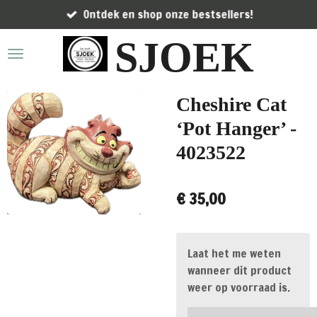
Ontdek en shop onze bestsellers!
Ga
direct
SJOEK
naar
de
hoofdinhoud
Cheshire Cat
‘Pot Hanger’ -
4023522
€ 35,00
Laat het me weten
wanneer dit product
weer op voorraad is.