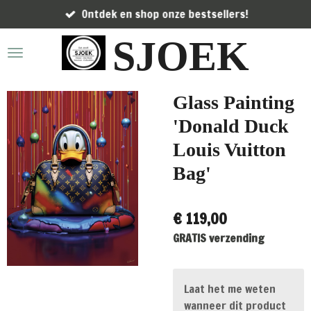
Ontdek en shop onze bestsellers!
Ga
direct
SJOEK
naar
de
hoofdinhoud
Glass Painting
'Donald Duck
Louis Vuitton
Bag'
€ 119,00
GRATIS verzending
Laat het me weten
wanneer dit product