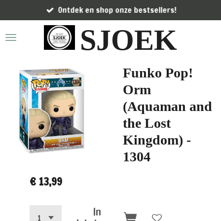
Ontdek en shop onze bestsellers!
Ga
direct
SJOEK
naar
de
hoofdinhoud
Funko Pop!
Orm
(Aquaman and
the Lost
Kingdom) -
1304
€ 13,99
In