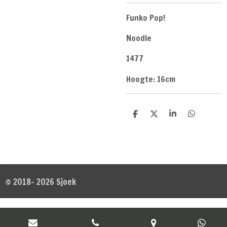
Funko Pop!
Noodle
1477
Hoogte: 16cm
D
D
S
D
e
e
h
e
l
e
a
l
e
l
r
e
n
e
n
© 2018- 2026 Sjoek