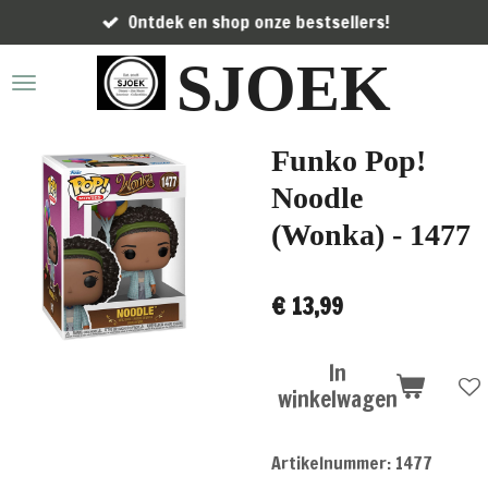
Ontdek en shop onze bestsellers!
Ga
direct
SJOEK
naar
de
hoofdinhoud
Funko Pop!
Noodle
(Wonka) - 1477
€ 13,99
In
winkelwagen
Artikelnummer:
1477