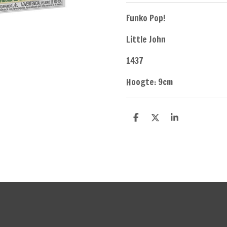
Funko Pop!
Little John
1437
Hoogte: 9cm
D
D
S
e
e
h
l
e
a
e
l
r
n
e