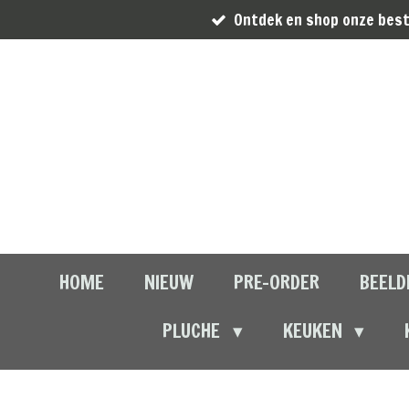
Ontdek en shop onze best
Ga
direct
naar
de
hoofdinhoud
HOME
NIEUW
PRE-ORDER
BEELD
PLUCHE
KEUKEN