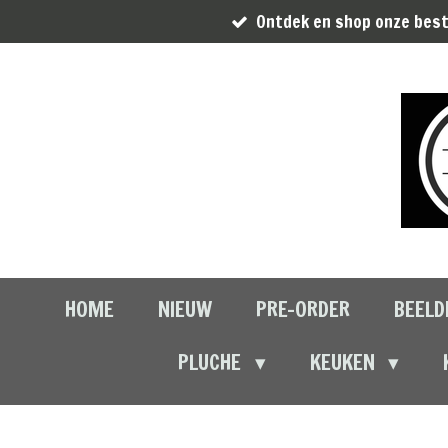
Ontdek en shop onze best
Ga
direct
naar
de
hoofdinhoud
HOME
NIEUW
PRE-ORDER
BEELD
PLUCHE
KEUKEN