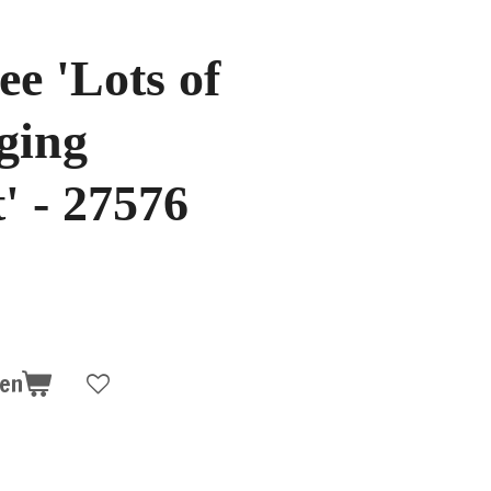
ee 'Lots of
ging
 - 27576
gen