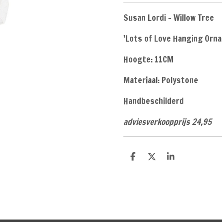
Susan Lordi - Willow Tree
'Lots of Love Hanging Orn
Hoogte: 11CM
Materiaal: Polystone
Handbeschilderd
adviesverkoopprijs 24,95
D
D
S
e
e
h
l
e
a
e
l
r
n
e