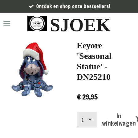
Ontdek en shop onze bestsellers!
Ga
direct
SJOEK
naar
de
hoofdinhoud
Eeyore
'Seasonal
Statue' -
DN25210
€ 29,95
In
winkelwagen