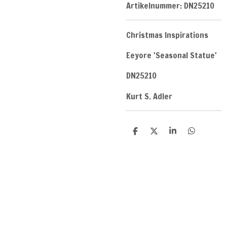
Artikelnummer:
DN25210
Christmas Inspirations
Eeyore 'Seasonal Statue'
DN25210
Kurt S. Adler
D
D
S
D
e
e
h
e
l
e
a
l
e
l
r
e
n
e
n