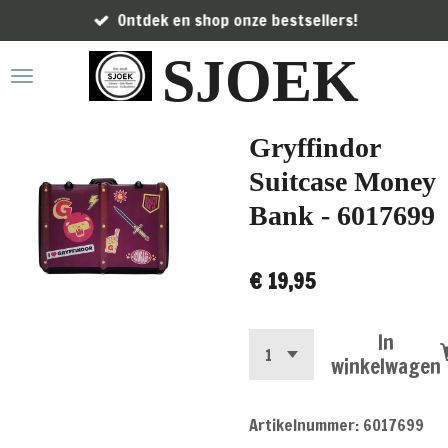
Ontdek en shop onze bestsellers!
Ga
direct
SJOEK
naar
de
hoofdinhoud
Gryffindor
Suitcase Money
Bank - 6017699
€ 19,95
In
winkelwagen
Artikelnummer:
6017699