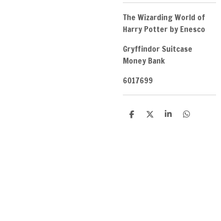
The Wizarding World of
Harry Potter by Enesco
Gryffindor Suitcase
Money Bank
6017699
D
D
S
D
e
e
h
e
l
e
a
l
e
l
r
e
n
e
n