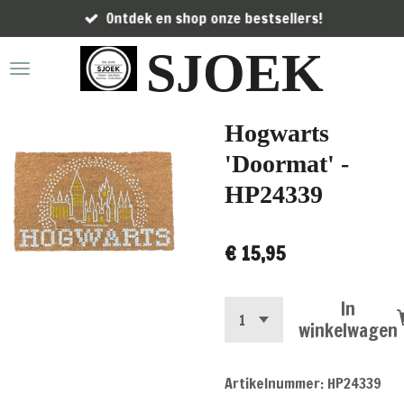
Ontdek en shop onze bestsellers!
Ga
direct
SJOEK
naar
de
hoofdinhoud
Hogwarts
'Doormat' -
HP24339
€ 15,95
In
winkelwagen
Artikelnummer:
HP24339