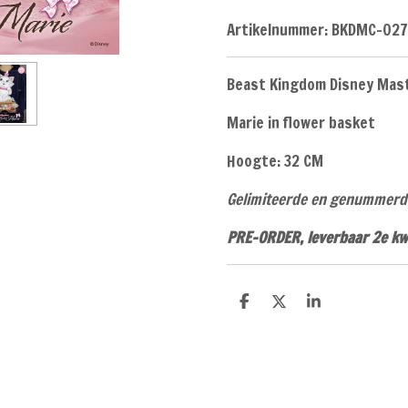
Artikelnummer:
BKDMC-027
Beast Kingdom Disney Mast
Marie in flower basket
Hoogte: 32 CM
Gelimiteerde en genummerde
PRE-ORDER, leverbaar 2e kw
D
D
S
e
e
h
l
e
a
e
l
r
n
e