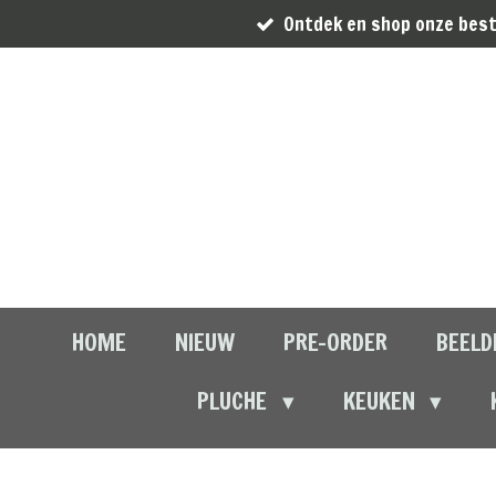
Ontdek en shop onze best
Ga
direct
naar
de
hoofdinhoud
HOME
NIEUW
PRE-ORDER
BEELD
PLUCHE
KEUKEN