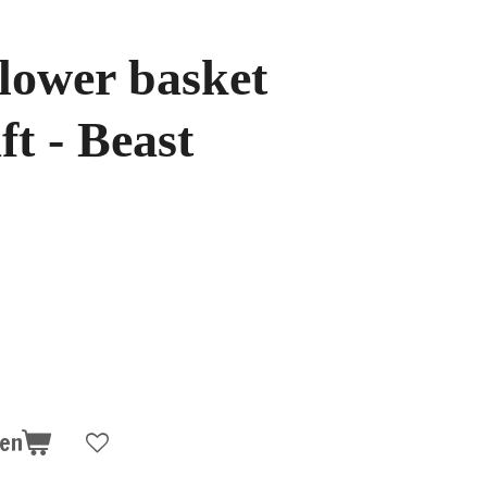
flower basket
t - Beast
gen