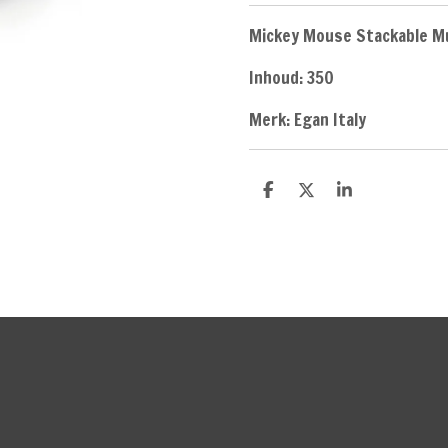
Mickey Mouse Stackable Mu
Inhoud: 350
Merk: Egan Italy
D
D
S
e
e
h
l
e
a
e
l
r
n
e