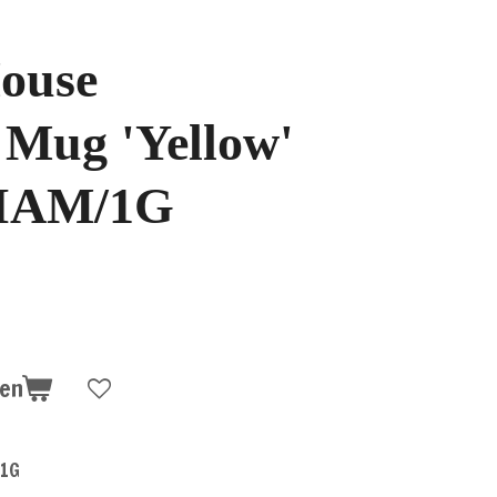
ouse
 Mug 'Yellow'
IAM/1G
gen
1G