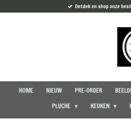
Ontdek en shop onze best
Ga
direct
naar
de
hoofdinhoud
HOME
NIEUW
PRE-ORDER
BEELD
PLUCHE
KEUKEN