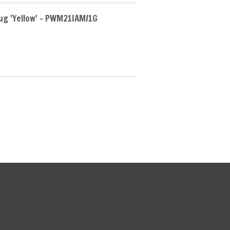
g 'Yellow' - PWM21IAM/1G