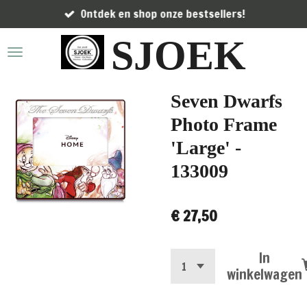
Ontdek en shop onze bestsellers!
Ga
direct
SJOEK
naar
de
hoofdinhoud
Seven Dwarfs
Photo Frame
'Large' -
133009
€ 27,50
In
winkelwagen