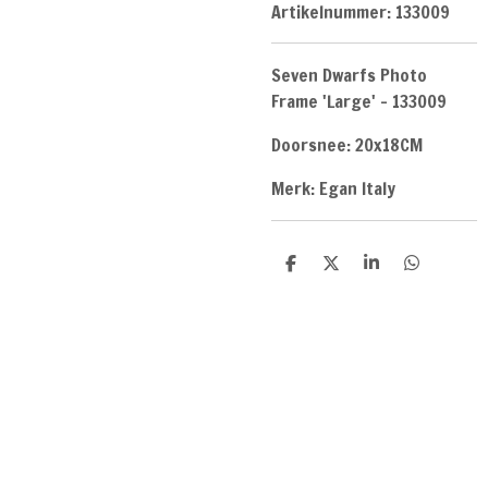
Artikelnummer:
133009
Seven Dwarfs Photo
Frame 'Large' - 133009
Doorsnee: 20x18CM
Merk: Egan Italy
D
D
S
D
e
e
h
e
l
e
a
l
e
l
r
e
n
e
n