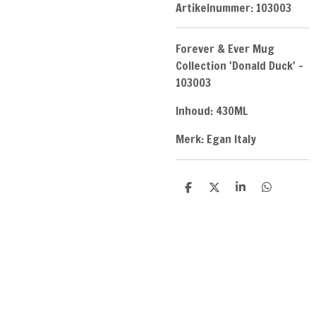
Artikelnummer:
103003
Forever & Ever Mug
Collection 'Donald Duck' -
103003
Inhoud: 430ML
Merk: Egan Italy
D
D
S
D
e
e
h
e
l
e
a
l
e
l
r
e
n
e
n