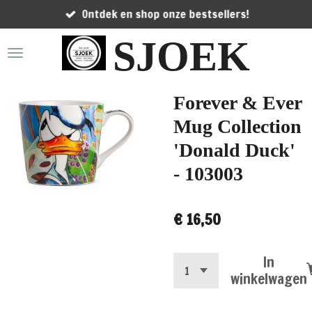
Ontdek en shop onze bestsellers!
Ga
direct
SJOEK
naar
de
hoofdinhoud
Forever & Ever
Mug Collection
'Donald Duck'
- 103003
€ 16,50
In
winkelwagen