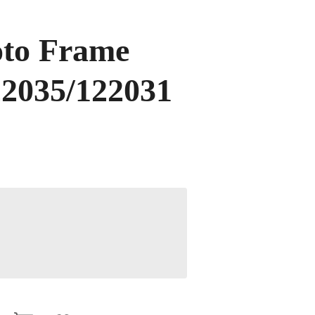
oto Frame
122035/122031