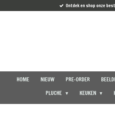
Ontdek en shop onze best
Ga
direct
naar
de
hoofdinhoud
HOME
NIEUW
PRE-ORDER
BEELD
PLUCHE
KEUKEN