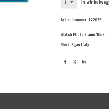
In winkelwa
Artikelnummer:
122035
Stitch Photo Frame 'Blue' 
Merk: Egan Italy
D
D
S
e
e
h
l
e
a
e
l
r
n
e