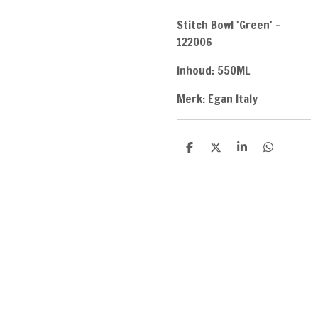
Stitch Bowl 'Green' -
122006
Inhoud: 550ML
Merk: Egan Italy
D
D
S
D
e
e
h
e
l
e
a
l
e
l
r
e
n
e
n