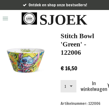
Ontdek en shop onze bestsellers!
Ga
direct
SJOEK
naar
de
hoofdinhoud
Stitch Bowl
'Green' -
122006
€ 16,50
In
winkelwagen
Artikelnummer:
122006