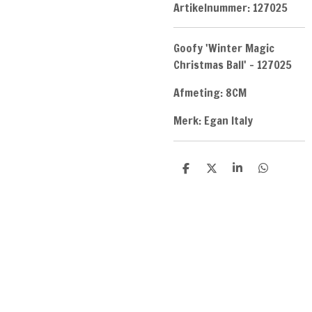
Artikelnummer:
127025
Goofy 'Winter Magic
Christmas Ball' - 127025
Afmeting: 8CM
Merk: Egan Italy
D
D
S
D
e
e
h
e
l
e
a
l
e
l
r
e
n
e
n