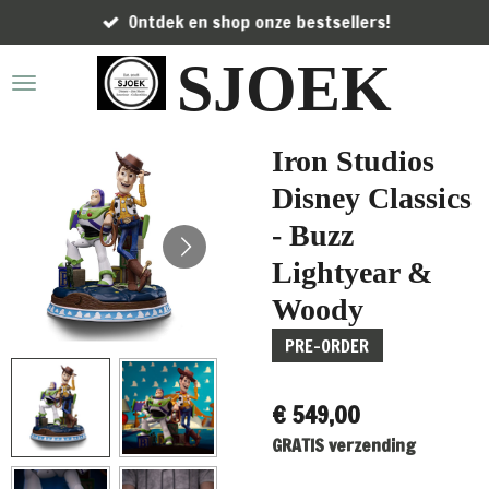
Ontdek en shop onze bestsellers!
Ga
direct
SJOEK
naar
de
hoofdinhoud
Iron Studios
Disney Classics
- Buzz
Lightyear &
Woody
PRE-ORDER
€ 549,00
GRATIS verzending