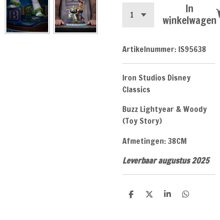
In
winkelwagen
Artikelnummer:
IS95638
Iron Studios Disney
Classics
Buzz Lightyear & Woody
(Toy Story)
Afmetingen: 38CM
Leverbaar augustus 2025
D
D
S
D
e
e
h
e
l
e
a
l